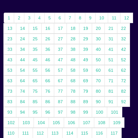
1
2
3
4
5
6
7
8
9
10
11
12
13
14
15
16
17
18
19
20
21
22
23
24
25
26
27
28
29
30
31
32
33
34
35
36
37
38
39
40
41
42
43
44
45
46
47
48
49
50
51
52
53
54
55
56
57
58
59
60
61
62
63
64
65
66
67
68
69
70
71
72
73
74
75
76
77
78
79
80
81
82
83
84
85
86
87
88
89
90
91
92
93
94
95
96
97
98
99
100
101
102
103
104
105
106
107
108
109
110
111
112
113
114
115
116
117