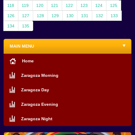
118
119
120
121
122
123
124
125
126
127
128
129
130
131
132
133
134
135
MAIN MENU
Home
Zaragoza Morning
Zaragoza Day
Zaragoza Evening
Zaragoza Night