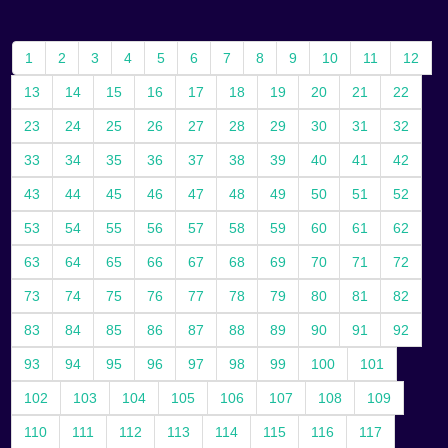
1
2
3
4
5
6
7
8
9
10
11
12
13
14
15
16
17
18
19
20
21
22
23
24
25
26
27
28
29
30
31
32
33
34
35
36
37
38
39
40
41
42
43
44
45
46
47
48
49
50
51
52
53
54
55
56
57
58
59
60
61
62
63
64
65
66
67
68
69
70
71
72
73
74
75
76
77
78
79
80
81
82
83
84
85
86
87
88
89
90
91
92
93
94
95
96
97
98
99
100
101
102
103
104
105
106
107
108
109
110
111
112
113
114
115
116
117