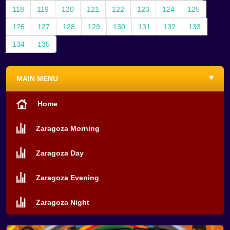
118
119
120
121
122
123
124
125
126
127
128
129
130
131
132
133
134
135
MAIN MENU
Home
Zaragoza Morning
Zaragoza Day
Zaragoza Evening
Zaragoza Night