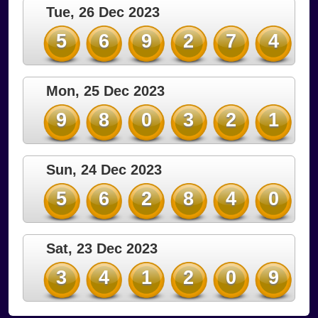
Tue, 26 Dec 2023
5
6
9
2
7
4
Mon, 25 Dec 2023
9
8
0
3
2
1
Sun, 24 Dec 2023
5
6
2
8
4
0
Sat, 23 Dec 2023
3
4
1
2
0
9