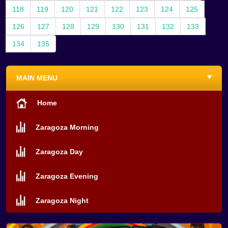
118
119
120
121
122
123
124
125
126
127
128
129
130
131
132
133
134
135
MAIN MENU
Home
Zaragoza Morning
Zaragoza Day
Zaragoza Evening
Zaragoza Night