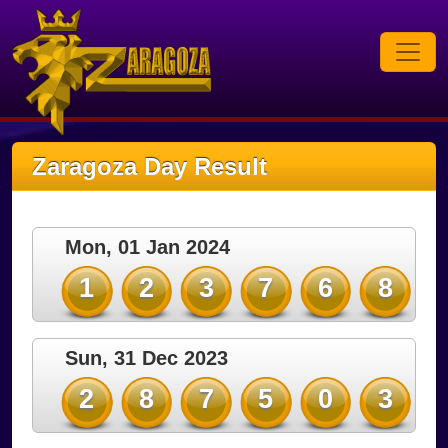
Zaragoza Day Result
Mon, 01 Jan 2024
1
2
3
7
6
8
Sun, 31 Dec 2023
2
8
7
5
0
3