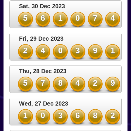
Sat, 30 Dec 2023
5
6
1
0
7
4
Fri, 29 Dec 2023
2
4
0
3
9
1
Thu, 28 Dec 2023
5
7
8
4
2
9
Wed, 27 Dec 2023
1
0
3
6
8
2