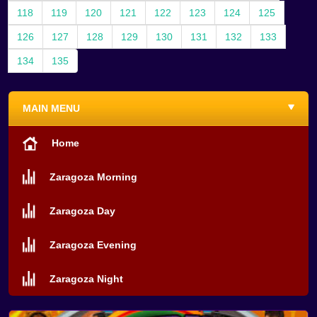
118
119
120
121
122
123
124
125
126
127
128
129
130
131
132
133
134
135
MAIN MENU
Home
Zaragoza Morning
Zaragoza Day
Zaragoza Evening
Zaragoza Night