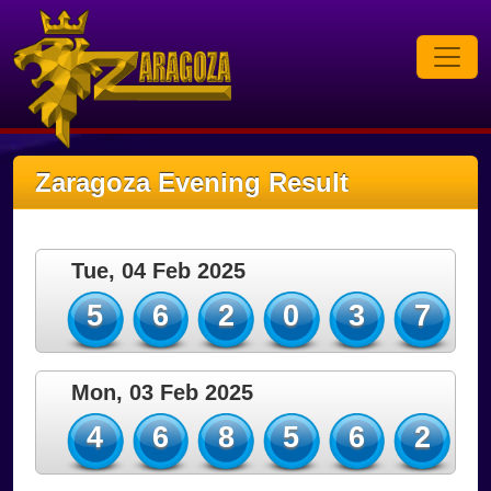
Zaragoza Evening Result
Tue, 04 Feb 2025
5
6
2
0
3
7
Mon, 03 Feb 2025
4
6
8
5
6
2